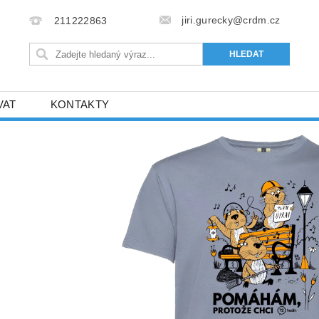
jiri.gurecky@crdm.cz
211222863
VAT
KONTAKTY